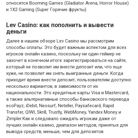
относятся Booming Games (Gladiator Arena, Horror House)
и 1X2 Gaming (Super Горячие фрукты).
Lev Casino: как пополнить и вывести
деньги
Далее в нашем обзоре Lev Casino мы рассмотрим
способы оплаты. Это будет важным аспектом для всех
игроков онлайн казино, поскольку ни один геймер не
захочет в конечном итоге зарегистрироваться на сайте,
который не позволит им внести депозит или, что еще
хуже, не позволит им снять выигранные деньги. Когда
приходит время внести депозит, пользователям доступно
несколько вариантов, в зависимости от их
национальности. Это кредитные карты Visa и Mastercard,
а также альтернативные способы банковского перевода
ecoPayz, iDebit, Neosurf, Neteller, Paysafecard, Rapid
Transfer, QIWI, Skrill, Trustly, WebMoney, Yandex Money и
Zimpler.Как и следовало ожидать игрокам даже от
лучших онлайн казино, диапазон методов, принятых для
вывода средств, меньше, чем для депозитов.