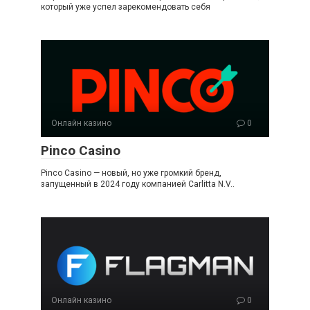
который уже успел зарекомендовать себя
Онлайн казино
0
Pinco Casino
Pinco Casino — новый, но уже громкий бренд,
запущенный в 2024 году компанией Carlitta N.V..
Онлайн казино
0