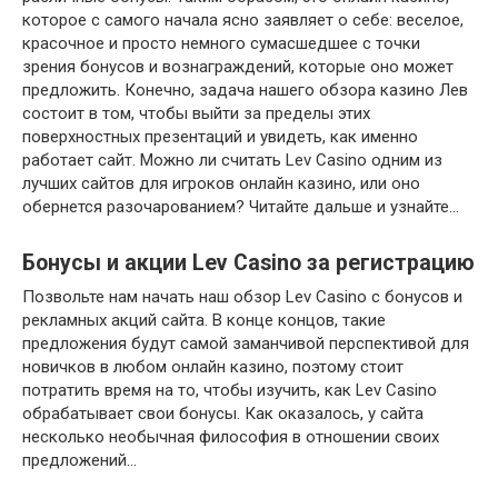
которое с самого начала ясно заявляет о себе: веселое,
красочное и просто немного сумасшедшее с точки
зрения бонусов и вознаграждений, которые оно может
предложить. Конечно, задача нашего обзора казино Лев
состоит в том, чтобы выйти за пределы этих
поверхностных презентаций и увидеть, как именно
работает сайт. Можно ли считать Lev Casino одним из
лучших сайтов для игроков онлайн казино, или оно
обернется разочарованием? Читайте дальше и узнайте…
Бонусы и акции Lev Casino за регистрацию
Позвольте нам начать наш обзор Lev Casino с бонусов и
рекламных акций сайта. В конце концов, такие
предложения будут самой заманчивой перспективой для
новичков в любом онлайн казино, поэтому стоит
потратить время на то, чтобы изучить, как Lev Casino
обрабатывает свои бонусы. Как оказалось, у сайта
несколько необычная философия в отношении своих
предложений…