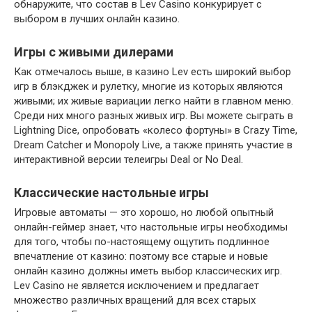
обнаружите, что состав в Lev Casino конкурирует с
выбором в лучших онлайн казино.
Игры с живыми дилерами
Как отмечалось выше, в казино Lev есть широкий выбор
игр в блэкджек и рулетку, многие из которых являются
живыми; их живые вариации легко найти в главном меню.
Среди них много разных живых игр. Вы можете сыграть в
Lightning Dice, опробовать «колесо фортуны» в Crazy Time,
Dream Catcher и Monopoly Live, а также принять участие в
интерактивной версии телеигры Deal or No Deal.
Классические настольные игры
Игровые автоматы — это хорошо, но любой опытный
онлайн-геймер знает, что настольные игры необходимы
для того, чтобы по-настоящему ощутить подлинное
впечатление от казино: поэтому все старые и новые
онлайн казино должны иметь выбор классических игр.
Lev Casino не является исключением и предлагает
множество различных вращений для всех старых