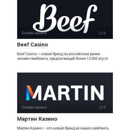
Онлайн казино
0
Beef Casino
Beef Casino — новый бренд на российском рынке
онлайн-гемблинга, предлагающий более 12 000 игр от
Онлайн казино
0
Мартин Казино
Мартин Казино — это новый бренд из нашего рейтинга,