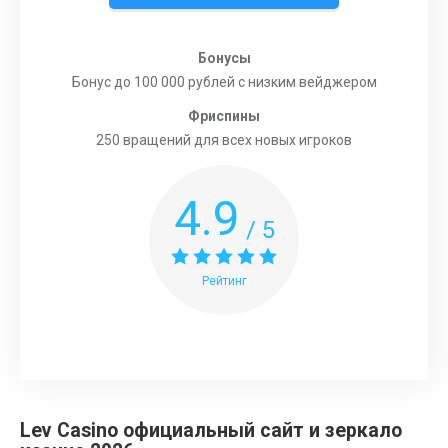
Бонусы
Бонус до 100 000 рублей с низким вейджером
Фриспины
250 вращений для всех новых игроков
4.9
/ 5
Рейтинг
Lev Casino официальный сайт и зеркало