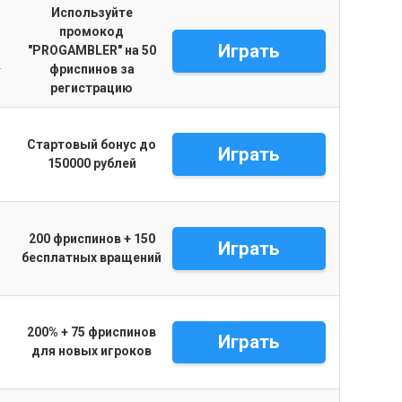
Используйте
промокод
Играть
"PROGAMBLER" на 50
o
фриспинов за
регистрацию
Стартовый бонус до
Играть
150000 рублей
200 фриспинов + 150
Играть
бесплатных вращений
200% + 75 фриспинов
Играть
для новых игроков