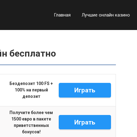
Главная
Лучшие онлайн казино
о
йн бесплатно
Бездепозит 100 FS +
Играть
100% на первый
депозит
Получите более чем
1500 евро в пакете
Играть
приветственных
бонусов!