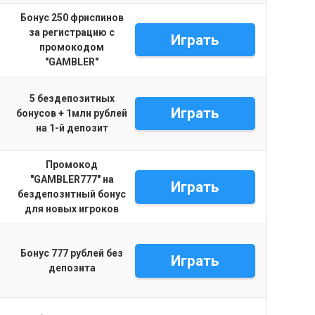
Бонус 250 фриспинов
за регистрацию с
Играть
промокодом
"GAMBLER"
5 бездепозитных
Играть
бонусов + 1млн рублей
на 1-й депозит
Промокод
"GAMBLER777" на
Играть
бездепозитный бонус
для новых игроков
Бонус 777 рублей без
Играть
депозита