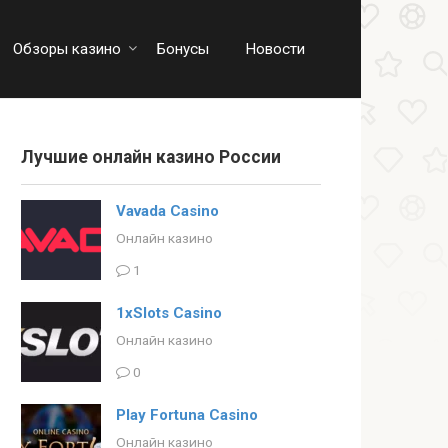
Обзоры казино
Бонусы
Новости
Лучшие онлайн казино России
Vavada Casino
Онлайн казино
1
1xSlots Casino
Онлайн казино
0
Play Fortuna Casino
Онлайн казино