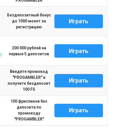
"PROGAMBLER"
Бездепозитный бонус
Играть
до 1000 монет за
регистрацию
200 000 рублей на
Играть
первые 5 депозитов
o
Введите промокод
"PROGAMBLER" и
Играть
получите бездепозит
100 FS
100 фриспинов без
депозита по
Играть
промокоду
"PROGAMBLER"