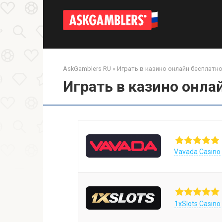
Перейти
к
контенту
AskGamblers RU
»
Играть в казино онлайн бесплатн
Играть в казино онла
Vavada Casino
1xSlots Casino