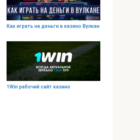
Как играть на деньги в казино Вулкан
1Win рабочий сайт казино