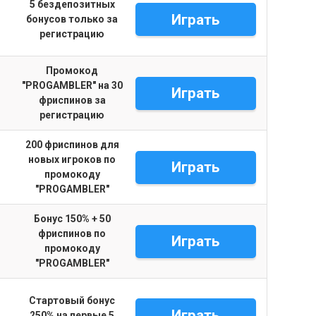
5 бездепозитных
Играть
бонусов только за
регистрацию
Промокод
"PROGAMBLER" на 30
Играть
фриспинов за
регистрацию
200 фриспинов для
новых игроков по
Играть
промокоду
o
"PROGAMBLER"
Бонус 150% + 50
фриспинов по
Играть
промокоду
"PROGAMBLER"
Стартовый бонус
Играть
250% на первые 5