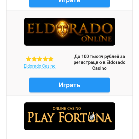
Играть
До 100 тысяч рублей за
регистрацию в Eldorado
Eldorado Casino
Casino
Играть