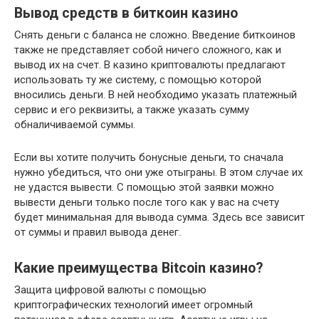
Вывод средств в биткоин казино
Снять деньги с баланса не сложно. Введение биткоинов
также не представляет собой ничего сложного, как и
вывод их на счет. В казино криптовалюты предлагают
использовать ту же систему, с помощью которой
вносились деньги. В ней необходимо указать платежный
сервис и его реквизиты, а также указать сумму
обналичиваемой суммы.
Если вы хотите получить бонусные деньги, то сначала
нужно убедиться, что они уже отыграны. В этом случае их
не удастся вывести. С помощью этой заявки можно
вывести деньги только после того как у вас на счету
будет минимальная для вывода сумма. Здесь все зависит
от суммы и правил вывода денег.
Какие преимущества Bitcoin казино?
Защита цифровой валюты с помощью
криптографических технологий имеет огромный