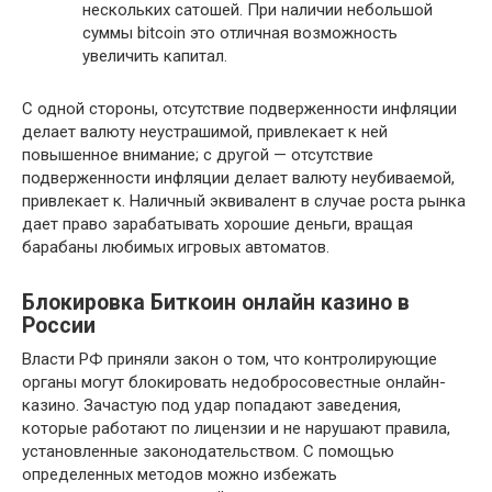
нескольких сатошей. При наличии небольшой
суммы bitcoin это отличная возможность
увеличить капитал.
С одной стороны, отсутствие подверженности инфляции
делает валюту неустрашимой, привлекает к ней
повышенное внимание; с другой — отсутствие
подверженности инфляции делает валюту неубиваемой,
привлекает к. Наличный эквивалент в случае роста рынка
дает право зарабатывать хорошие деньги, вращая
барабаны любимых игровых автоматов.
Блокировка Биткоин онлайн казино в
России
Власти РФ приняли закон о том, что контролирующие
органы могут блокировать недобросовестные онлайн-
казино. Зачастую под удар попадают заведения,
которые работают по лицензии и не нарушают правила,
установленные законодательством. С помощью
определенных методов можно избежать