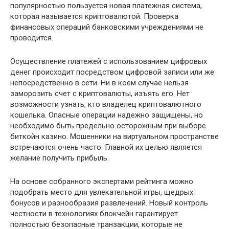
популярностью пользуется новая платежная система,
которая называется криптовалютой. Проверка
финансовых операций банковскими учреждениями не
проводится.
Осуществление платежей с использованием цифровых
денег происходит посредством цифровой записи или же
непосредственно в сети. Ни в коем случае нельзя
заморозить счет с криптовалюты, изъять его. Нет
возможности узнать, кто владелец криптовалютного
кошелька. Опасные операции надежно защищены, но
необходимо быть предельно осторожным при выборе
биткойн казино. Мошенники на виртуальном пространстве
встречаются очень часто. Главной их целью является
желание получить прибыль.
На основе собранного экспертами рейтинга можно
подобрать место для увлекательной игры, щедрых
бонусов и разнообразия развлечений. Новый контроль
честности в технологиях блокчейн гарантирует
полностью безопасные транзакции, которые не