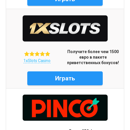
Получите более чем 1500
евро в пакете
1xSlots Casino
приветственных бонусов!
Играть