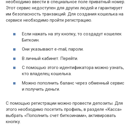
необходимо ввести в специальное поле приватный номер.
Этот сервис недоступен для других людей и гарантирует
им безопасность транзакций. Для создания кошелька на
сервисе необходимо пройти регистрацию.
Если нажать на эту кнопку, то создадут кошелек
Биткоин.
Они указывают e-mail, пароли.
В личный кабинет. Перейти.
С помощью этого идентификатора можно узнать,
кто владелец кошелька.
Можно пополнить баланс через обменный сервис
и получить деньги.
С помощью регистрации можно провести депозиты. Для
этого необходимо посетить профиль, в разделе «Касса»
выбрать «Пополнить счет биткоинами», активировать
кнопку.