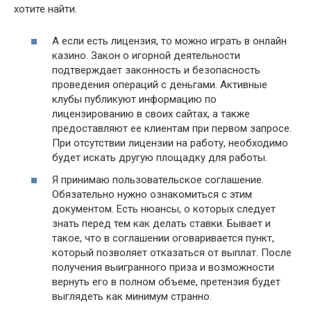
хотите найти.
А если есть лицензия, то можно играть в онлайн
казино. Закон о игорной деятельности
подтверждает законность и безопасность
проведения операций с деньгами. Активные
клубы публикуют информацию по
лицензированию в своих сайтах, а также
предоставляют ее клиентам при первом запросе.
При отсутствии лицензии на работу, необходимо
будет искать другую площадку для работы.
Я принимаю пользовательское соглашение.
Обязательно нужно ознакомиться с этим
документом. Есть нюансы, о которых следует
знать перед тем как делать ставки. Бывает и
такое, что в соглашении оговаривается пункт,
который позволяет отказаться от выплат. После
получения выигранного приза и возможности
вернуть его в полном объеме, претензия будет
выглядеть как минимум странно.