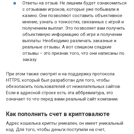
Ответы на отзыв. Не лишним будет ознакомиться
с отзывами игроков, которые уже побывали в
казино. Они позволяют составить объективное
мнение, узнать о тонкостях, связанных с игрой и
получением выплат. Это позволяет вам получить
объективную информацию об игре и получении
выплаты. Необходимо различать заказные и
реальные отзывы. А вот слишком сладкие
отзывы – это признак того, что они написаны по
заказу.
При этом также смотрят и на поддержку протокола
HTTPS, который был разработан для того, чтобы
обезопасить пользователей от нежелательных сайтов.
Если в адресной строке есть эта аббревиатура, это
означает то что перед вами реальный сайт компании.
Как пополнить счет в криптовалюте
Адрес кошелька крипты уникален, он имеет уникальный
код. Для того, чтобы деньги поступили на счет,