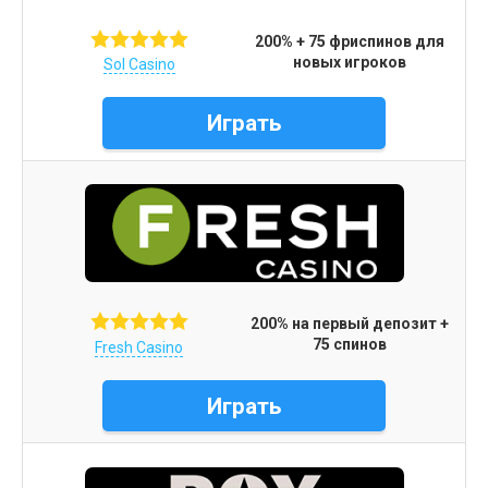
200% + 75 фриспинов для
новых игроков
Sol Casino
Играть
200% на первый депозит +
75 спинов
Fresh Casino
Играть