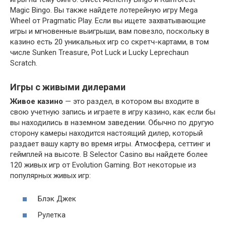
Magic Bingo. Вы также найдете лотерейную игру Mega
Wheel от Pragmatic Play. Если вы ищете захватывающие
игры и мгновенные выигрыши, вам повезло, поскольку в
казино есть 20 уникальных игр со скретч-картами, в том
числе Sunken Treasure, Pot Luck и Lucky Leprechaun
Scratch.
Игры с живыми дилерами
Живое казино
— это раздел, в котором вы входите в
свою учетную запись и играете в игру казино, как если бы
вы находились в наземном заведении. Обычно по другую
сторону камеры находится настоящий дилер, который
раздает вашу карту во время игры. Атмосфера, сеттинг и
геймплей на высоте. В Selector Casino вы найдете более
120 живых игр от Evolution Gaming. Вот некоторые из
популярных живых игр:
Блэк Джек
Рулетка