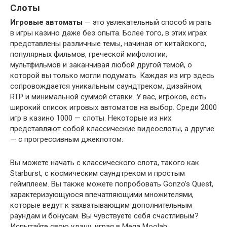
Слоты
Игровые автоматы
— это увлекательный способ играть
в игры казино даже без опыта. Более того, в этих играх
представлены различные темы, начиная от китайского,
популярных фильмов, греческой мифологии,
мультфильмов и заканчивая любой другой темой, о
которой вы только могли подумать. Каждая из игр здесь
сопровождается уникальным саундтреком, дизайном,
RTP и минимальной суммой ставки. У вас, игроков, есть
широкий список игровых автоматов на выбор. Среди 2000
игр в казино 1000 — слоты. Некоторые из них
представляют собой классические видеослоты, а другие
— с прогрессивным джекпотом.
Вы можете начать с классического слота, такого как
Starburst, с космическим саундтреком и простым
геймплеем. Вы также можете попробовать Gonzo’s Quest,
характеризующуюся впечатляющими множителями,
которые ведут к захватывающим дополнительным
раундам и бонусам. Вы чувствуете себя счастливым?
Испытайте свою удачу, играя в Mega Moolah,