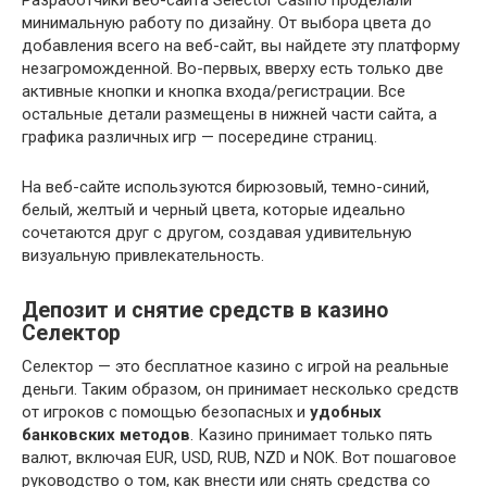
минимальную работу по дизайну. От выбора цвета до
добавления всего на веб-сайт, вы найдете эту платформу
незагроможденной. Во-первых, вверху есть только две
активные кнопки и кнопка входа/регистрации. Все
остальные детали размещены в нижней части сайта, а
графика различных игр — посередине страниц.
На веб-сайте используются бирюзовый, темно-синий,
белый, желтый и черный цвета, которые идеально
сочетаются друг с другом, создавая удивительную
визуальную привлекательность.
Депозит и снятие средств в казино
Селектор
Селектор — это бесплатное казино с игрой на реальные
деньги. Таким образом, он принимает несколько средств
от игроков с помощью безопасных и
удобных
банковских методов
. Казино принимает только пять
валют, включая EUR, USD, RUB, NZD и NOK. Вот пошаговое
руководство о том, как внести или снять средства со