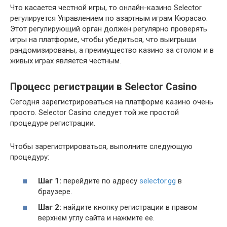
Что касается честной игры, то онлайн-казино Selector
регулируется Управлением по азартным играм Кюрасао.
Этот регулирующий орган должен регулярно проверять
игры на платформе, чтобы убедиться, что выигрыши
рандомизированы, а преимущество казино за столом и в
живых играх является честным.
Процесс регистрации в Selector Casino
Сегодня зарегистрироваться на платформе казино очень
просто. Selector Casino следует той же простой
процедуре регистрации.
Чтобы зарегистрироваться, выполните следующую
процедуру:
Шаг 1:
перейдите по адресу
selector.gg
в
браузере.
Шаг 2:
найдите кнопку регистрации в правом
верхнем углу сайта и нажмите ее.