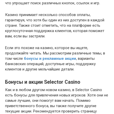
что упрощает поиск различных кнопок, ссылок и игр.
Казино принимает несколько способов оплаты,
гарантируя, что хотя бы один из них доступен в каждой
стране. Также стоит отметить, что на платформе есть
круглосуточная поддержка клиентов, которая поможет
вам, если вы застряли.
Если это похоже на казино, которое вы ищете,
продолжайте читать. Мы рассмотрим различные темы, в
том числе
бонусы и рекламные акции
, варианты
банковских операций, доступные игры, поддержку
клиентов и другие мельчайшие детали.
Бонусы и акции Selector Casino
Как и в любом другом новом казино, в Selector Casino
есть бонусы для привлечения новых игроков. Хотя они не
самые лучшие, они помогут вам начать. Помимо
приветственного бонуса, вы также получите другие
текущие акции. Рекомендуется проверить страницу