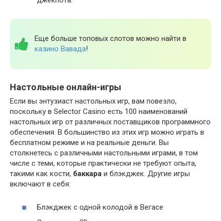
джекпота.
Еще больше топовых слотов можно найти в
казино Вавада
!
Настольные онлайн-игры
Если вы энтузиаст настольных игр, вам повезло,
поскольку в Selector Casino есть 100 наименований
настольных игр от различных поставщиков программного
обеспечения. В большинство из этих игр можно играть в
бесплатном режиме и на реальные деньги. Вы
столкнетесь с различными настольными играми, в том
числе с теми, которые практически не требуют опыта,
такими как кости,
баккара
и блэкджек. Другие игры
включают в себя:
Блэкджек с одной колодой в Вегасе