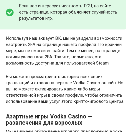
Если вас интересует честность ГСЧ, на сайте
есть страница, которая объясняет случайность
результатов игр.
Используя наш аккаунт ВК, мы не увидели возможности
настроить 2FA на странице нашего профиля. По крайней
мере, мы не смогли ее найти. Тем не менее, на странице
логики указан код 2FA. Так что, возможно, эта
возможность доступна для пользователей Steam.
Вы можете просматривать историю всех своих
транзакций и ставок на зеркале Vodka Casino онлайн. Но
вы не можете активировать какие-либо меры
ответственной игры в своем профиле, чтобы ограничить
использование вами услуг этого крипто-игрового центра.
Азартные игры Vodka Casino —
развлечения для взрослых
Мы начинаем обсуждение игрового предложения Vodka