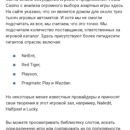
Casino с анализа огромного выбора азартных игры здесь.
На сайте указано, что он является домом для около трех
тысяч игровых автоматов. И хотя мы не смогли
подсчитать их все, мы считаем, что это точно. Мы
подсчитали количество поставщиков, ответственных за
игровой каталог. Здесь присутствуют более пятидесяти
гигантов отрасли, включая:
NetEnt,
Red Tiger,
Playson,
Pragmatic Play и Wazdan.
Но некоторые менее известные провайдеры и приносят
свои творения в этот игровой зал, например, Nailedit,
Halfpixel и Lucky.
Вы можете просматривать библиотеку слотов, искать
определенную игру или сортировать их по популярности,