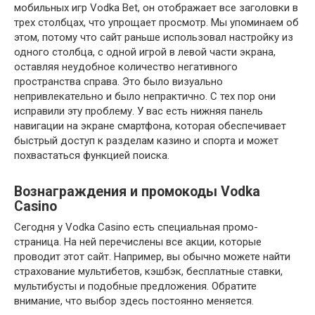
мобильных игр Vodka Bet, он отображает все заголовки в
трех столбцах, что упрощает просмотр. Мы упоминаем об
этом, потому что сайт раньше использовал настройку из
одного столбца, с одной игрой в левой части экрана,
оставляя неудобное количество негативного
пространства справа. Это было визуально
непривлекательно и было непрактично. С тех пор они
исправили эту проблему. У вас есть нижняя панель
навигации на экране смартфона, которая обеспечивает
быстрый доступ к разделам казино и спорта и может
похвастаться функцией поиска.
Вознаграждения и промокоды Vodka
Casino
Сегодня у Vodka Casino есть специальная промо-
страница. На ней перечислены все акции, которые
проводит этот сайт. Например, вы обычно можете найти
страхование мультибетов, кэшбэк, бесплатные ставки,
мультибусты и подобные предложения. Обратите
внимание, что выбор здесь постоянно меняется.