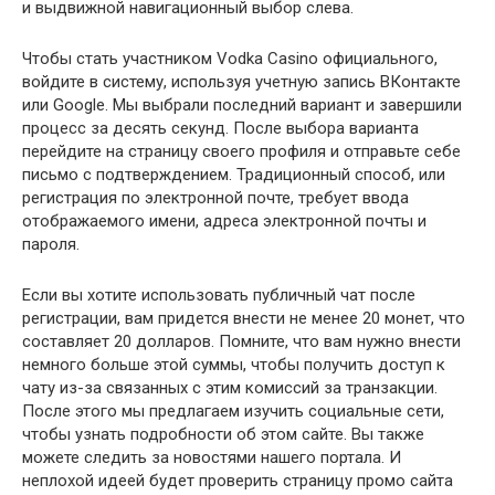
и выдвижной навигационный выбор слева.
Чтобы стать участником Vodka Casino официального,
войдите в систему, используя учетную запись ВКонтакте
или Google. Мы выбрали последний вариант и завершили
процесс за десять секунд. После выбора варианта
перейдите на страницу своего профиля и отправьте себе
письмо с подтверждением. Традиционный способ, или
регистрация по электронной почте, требует ввода
отображаемого имени, адреса электронной почты и
пароля.
Если вы хотите использовать публичный чат после
регистрации, вам придется внести не менее 20 монет, что
составляет 20 долларов. Помните, что вам нужно внести
немного больше этой суммы, чтобы получить доступ к
чату из-за связанных с этим комиссий за транзакции.
После этого мы предлагаем изучить социальные сети,
чтобы узнать подробности об этом сайте. Вы также
можете следить за новостями нашего портала. И
неплохой идеей будет проверить страницу промо сайта