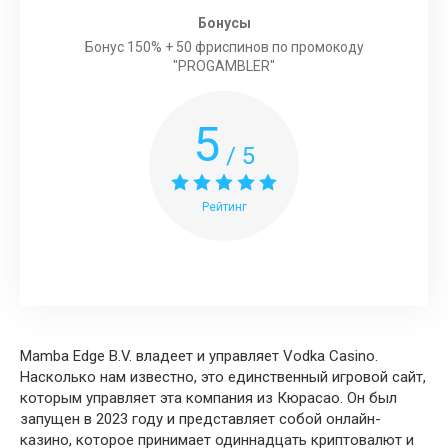
Бонусы
Бонус 150% + 50 фриспинов по промокоду
"PROGAMBLER"
5
/ 5
Рейтинг
Mamba Edge B.V. владеет и управляет Vodka Casino.
Насколько нам известно, это единственный игровой сайт,
которым управляет эта компания из Кюрасао. Он был
запущен в 2023 году и представляет собой онлайн-
казино, которое принимает одиннадцать криптовалют и