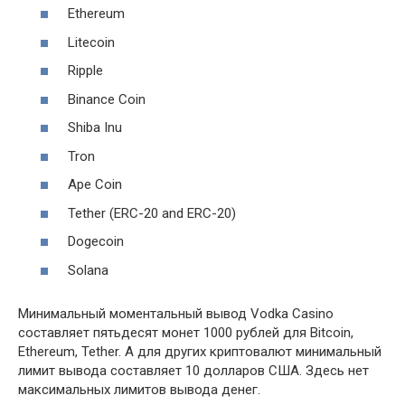
Ethereum
Litecoin
Ripple
Binance Coin
Shiba Inu
Tron
Ape Coin
Tether (ERC-20 and ERC-20)
Dogecoin
Solana
Минимальный моментальный вывод Vodka Casino
составляет пятьдесят монет 1000 рублей для Bitcoin,
Ethereum, Tether. А для других криптовалют минимальный
лимит вывода составляет 10 долларов США. Здесь нет
максимальных лимитов вывода денег.