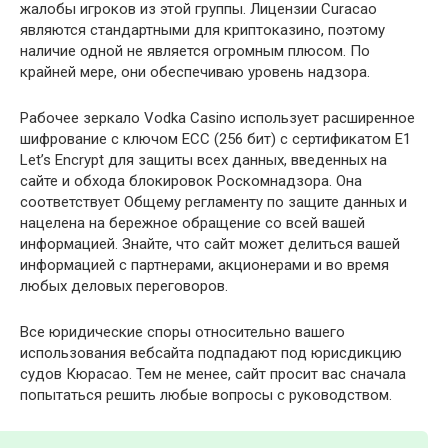
жалобы игроков из этой группы. Лицензии Curacao
являются стандартными для криптоказино, поэтому
наличие одной не является огромным плюсом. По
крайней мере, они обеспечиваю уровень надзора.
Рабочее зеркало Vodka Casino использует расширенное
шифрование с ключом ECC (256 бит) с сертификатом E1
Let’s Encrypt для защиты всех данных, введенных на
сайте и обхода блокировок Роскомнадзора. Она
соответствует Общему регламенту по защите данных и
нацелена на бережное обращение со всей вашей
информацией. Знайте, что сайт может делиться вашей
информацией с партнерами, акционерами и во время
любых деловых переговоров.
Все юридические споры относительно вашего
использования вебсайта подпадают под юрисдикцию
судов Кюрасао. Тем не менее, сайт просит вас сначала
попытаться решить любые вопросы с руководством.