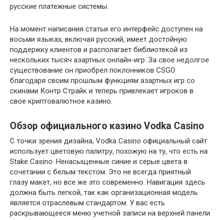
русские платежные системы.
На момент написания статьи его интерфейс доступен на
восьми языках, включая русский, имеет достойную
поддержку клиентов и располагает библиотекой из
нескольких тысяч азартных онлайн-игр. За свое недолгое
существование он приобрел поклонников CSGO
благодаря своим прошлым функциям азартных игр со
скинами Контр Страйк и теперь привлекает игроков в
свое криптовалютное казино.
Обзор официального казино Vodka Casino
С точки зрения дизайна, Vodka Casino официальный сайт
использует цветовую палитру, похожую на ту, что есть на
Stake Casino. Ненасыщенные синие и серые цвета в
сочетании с белым текстом. Это не всегда приятный
глазу макет, но все же это современно. Навигация здесь
должна быть легкой, так как организационная модель
является отраслевым стандартом. У вас есть
раскрывающееся меню учетной записи на верхней панели