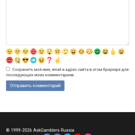
Сохранить моё имя, email и адрес сайта в этом браузере для
последующих моих комментариев.
© 1999-2026 AskGamblers Russia