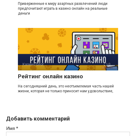
Приверженные к миру азартных развлечений люди
предпочитают играть в казино онлайн на реальные
деньги
Казино блог
0
Рейтинг онлайн казино
На сегодняшний день, это неотъемлемая часть нашей
жизни, которая не только приносит нам удовольствие,
Добавить комментарий
Имя
*