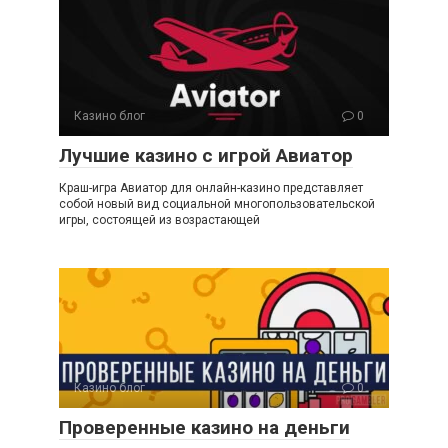
Казино блог
0
Лучшие казино с игрой Авиатор
Краш-игра Авиатор для онлайн-казино представляет
собой новый вид социальной многопользовательской
игры, состоящей из возрастающей
Казино блог
0
Проверенные казино на деньги