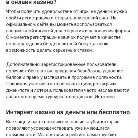
в онлайн казино?
Чтобы получить удовольствие от игры на деньги, нужно
пройти регистрацию и открыть клиентский счет. На
официальном сайте вы можете воспользоваться
специальной кнопкой для открытия и заполнения формы.
С момента регистрации новичок получает в качестве
вознаграждения бездепозитный бонус, а также
возможность делать серьезные ставки.
Дополнительно зарегистрированные пользователи
получают бесплатные вращения барабанов, удвоение
баллов и право участвовать в программе лояльности.
Принимая участие в интересных акциях, розыгрыше
джек-пота и лотереи, пользователи часто наслаждаются
азартом во время турнирных поединков. Источник.
Интернет казино на деньги или бесплатно
Все чаще и чаще появляются новые клубы, которые
позволяют усовершенствовать уже имеющиеся
возможности. Мы составили рейтинг самых лучших