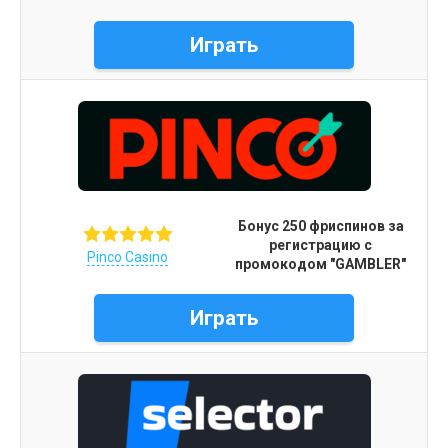
Играть
Бонус 250 фриспинов за
регистрацию с
Pinco Casino
промокодом "GAMBLER"
Играть