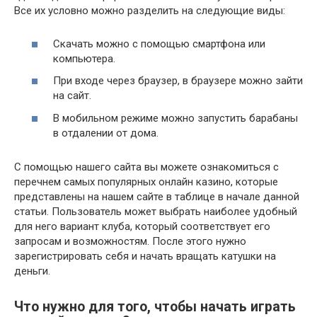
Все их условно можно разделить на следующие виды:
Скачать можно с помощью смартфона или
компьютера.
При входе через браузер, в браузере можно зайти
на сайт.
В мобильном режиме можно запустить барабаны
в отдалении от дома.
С помощью нашего сайта вы можете ознакомиться с
перечнем самых популярных онлайн казино, которые
представлены на нашем сайте в таблице в начале данной
статьи. Пользователь может выбрать наиболее удобный
для него вариант клуба, который соответствует его
запросам и возможностям. После этого нужно
зарегистрировать себя и начать вращать катушки на
деньги.
Что нужно для того, чтобы начать играть