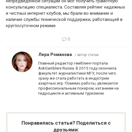
непредвиденной ситуации он мог получить грамотную
консультацию специалиста. Составляя рейтинг надежных
и честных интернет клубов, мы брали во внимание и
наличие службы технической поддержки, работающей в
круглосуточном режиме.
0
Лера Романова
/ автор статьи
Главный редактор гемблинг-портала
AskGamblers Russia. В 2015 году окончила
факультет журналистики МГУ, после чего
сразу же стала работать в индустрии
азартных игр. Помимо работы, увлекается
профессиональным покером, катанием на
гидроцикле и активным туризмом.
Понравилась статья? Поделиться с
друзьями: