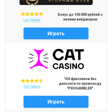
Бонус до 100 000 рублей с
низким вейджером
Lev Casino
Играть
150 фриспинов без
депозита по промокоду
Cat Casino
"PROGAMBLER"
Играть