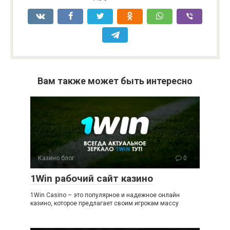
Вам также может быть интересно
Казино блог
0
1Win рабочий сайт казино
1Win Casino – это популярное и надежное онлайн
казино, которое предлагает своим игрокам массу